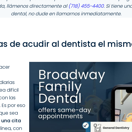
a, llámenos directamente al
(718) 455-4400
. Si tiene u
dental, no dude en llamarnos inmediatamente.
as de acudir al dentista el mism
acer
diarias
 difícil
con las
. Es por eso
que sea
una cita
línea, con