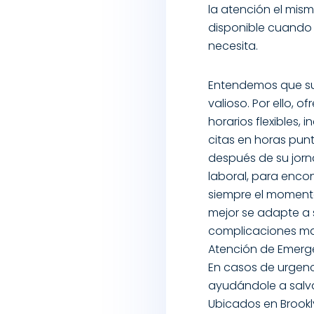
la atención el mis
disponible cuando
necesita.
Entendemos que su
valioso. Por ello, 
horarios flexibles, 
citas en horas pun
después de su jor
laboral, para encon
siempre el momen
mejor se adapte a 
complicaciones may
Atención de Emerg
En casos de urgenc
ayudándole a salva
Ubicados en Brookly