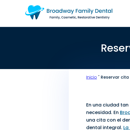
Reser
Inicio
"
Reservar cita
En una ciudad tan
necesidad. En
Bro
una cita con el den
dental integral.
La