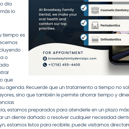
mo día
 más lo
 tiempo es
ofrecemos
incluyendo
ta o
nada
trar
to que
su agenda. Recuerde que un tratamiento a tiempo no so
ores, sino que también le permite ahorrar tiempo y diner
encias
ia, estamos preparados para atenderle en un plazo máxi
r un diente dañado o resolver cualquier necesidad denta
n, estamos listos para recibirle; puede visitarnos direct