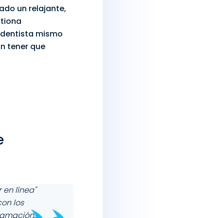
ado un relajante,
stiona
 dentista
mismo
in tener que
e
 en línea"
con los
gramación