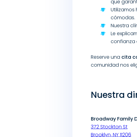
que garant
Utilizamos
cómodas.
Nuestra clí
Le explica
confianza 
Reserve una
cita c
comunidad nos elig
Nuestra di
Broadway Family D
372 Stockton St
Brooklyn, NY 11206