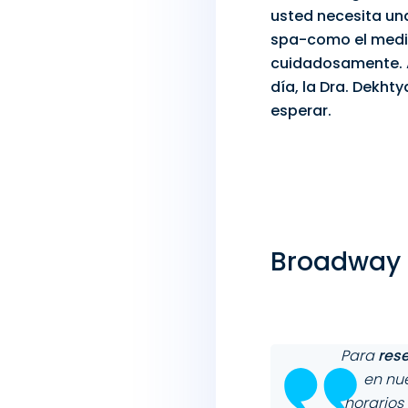
usted necesita u
spa-como el medio
cuidadosamente. A
día, la Dra. Dekht
esperar.
Broadway F
Para
rese
en nue
horarios