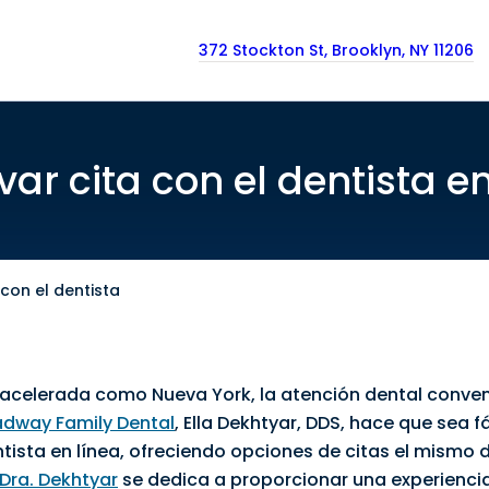
372 Stockton St, Brooklyn, NY 11206
var cita con el dentista en
 con el dentista
 acelerada como Nueva York, la atención dental conven
adway Family Dental
, Ella Dekhtyar, DDS, hace que sea f
tista en línea
, ofreciendo opciones de
citas el mismo 
 Dra. Dekhtyar
se dedica a proporcionar una experiencia s