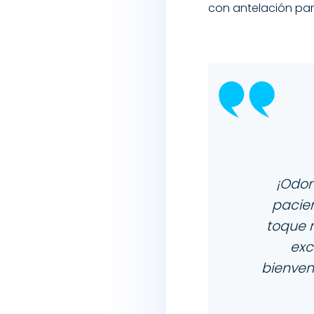
con antelación para
¡Odon
pacien
toque 
exc
bienven