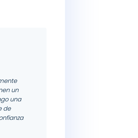
amente
enen un
ngo una
e de
onfianza