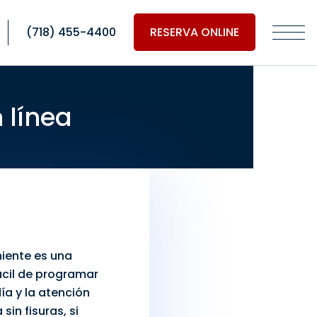
(718) 455-4400
RESERVA ONLINE
 línea
iente es una
ácil de
programar
día
y la atención
in fisuras, si