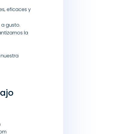
es, eficaces y
 a gusto.
antizamos la
 nuestra
bajo
m
 pm