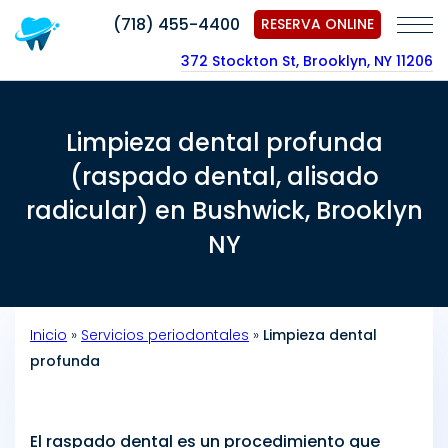
(718) 455-4400
RESERVA ONLINE
372 Stockton St, Brooklyn, NY 11206
Limpieza dental profunda
(raspado dental, alisado
radicular) en Bushwick, Brooklyn
NY
Inicio
»
Servicios periodontales
»
Limpieza dental
profunda
El raspado dental es un procedimiento que